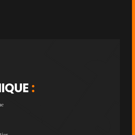
IQUE
:
ue
ier...