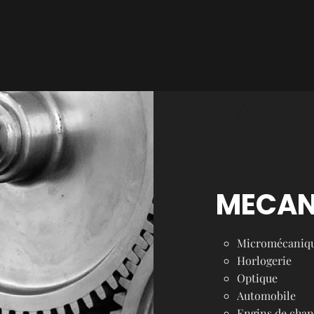
MECAN
Micromécaniq
Horlogerie
Optique
Automobile
Engins de chant