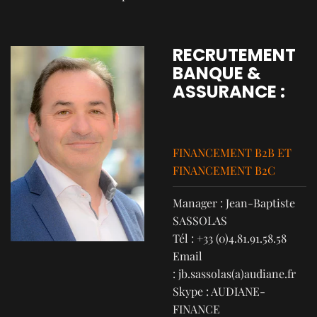
RECRUTEMENT
BANQUE &
ASSURANCE :
FINANCEMENT B2B ET
FINANCEMENT B2C
Manager : Jean-Baptiste
SASSOLAS
Tél : +33 (0)4.81.91.58.58
Email
:
jb.sassolas
(a)audiane.fr
Skype : AUDIANE-
FINANCE