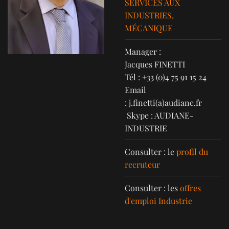
SERVICES AUX
INDUSTRIES,
MÉCANIQUE
Manager :
Jacques FINETTI
Tél : +33 (0)4 75 91 15 24
Email
:
j.finetti
(a)audiane.fr
Skype : AUDIANE-
INDUSTRIE
Consulter : le
profil du
recruteur
Consulter : les
offres
d'emploi Industrie