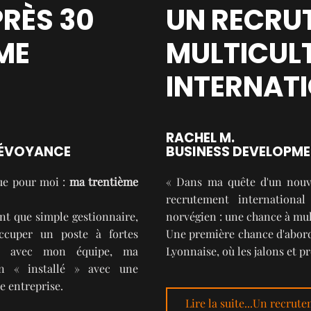
PRÈS 30
UN RECRU
ME
MULTICULT
INTERNAT
RACHEL M.
PRÉVOYANCE
BUSINESS DEVELOPM
que pour moi :
ma trentième
« Dans ma quête d'un nouve
recrutement international
nt que simple gestionnaire,
norvégien : une chance à mult
ccuper un poste à fortes
Une première chance d'abord 
tions avec mon équipe, ma
Lyonnaise, où les jalons et p
ien « installé » avec une
e entreprise.
Lire la suite...Un recrut