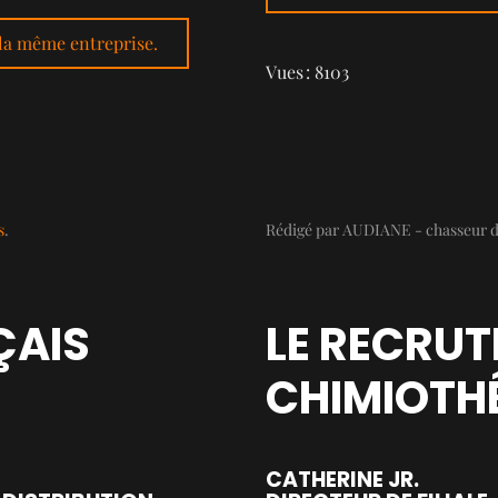
 la même entreprise.
Vues : 8103
s
.
Rédigé par AUDIANE - chasseur de
ÇAIS
LE RECRUT
CHIMIOTHÉ
CATHERINE JR.