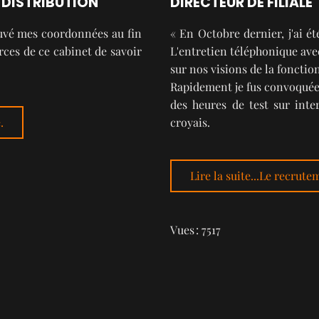
DISTRIBUTION
DIRECTEUR DE FILIALE
uvé mes coordonnées au fin
« En Octobre dernier, j'ai é
orces de ce cabinet de savoir
L'entretien téléphonique av
sur nos visions de la fonction
Rapidement je fus convoquée 
des heures de test sur inte
.
croyais.
Lire la suite...Le recrute
Vues : 7517